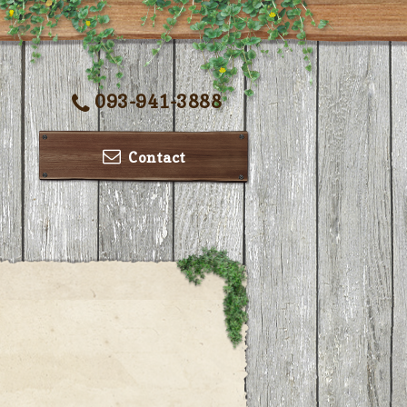
093-941-3888
Contact
ー