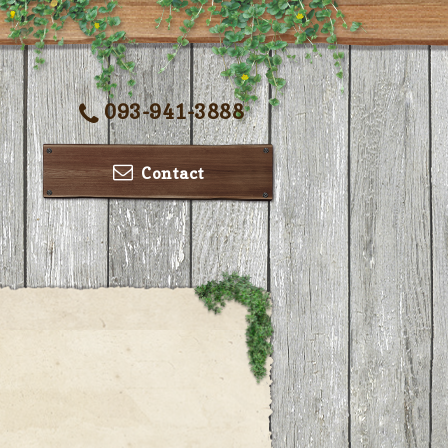
093-941-3888
Contact
ー