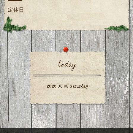
定休日
today
2026.08.08 Saturday