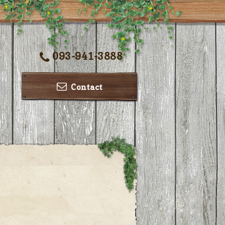
093-941-3888
Contact
ー