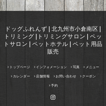
ドッグふれんず | 北九州市小倉南区 |
トリミング |トリミングサロン | ペッ
トサロン | ペットホテル | ペット用品
販売
トップページ
インフォメーション
写真
メニュー
カレンダー
店舗情報
お問い合わせ
クーポン
予約