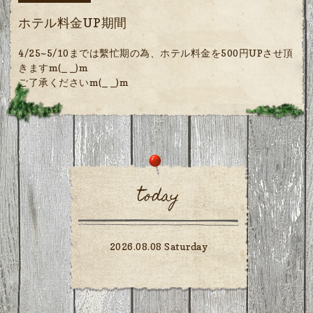
ホテル料金UP期間
4/25~5/10までは繫忙期の為、ホテル料金を500円UPさせ頂
きますm(_ _)m
ご了承くださいm(_ _)m
today
2026.08.08 Saturday