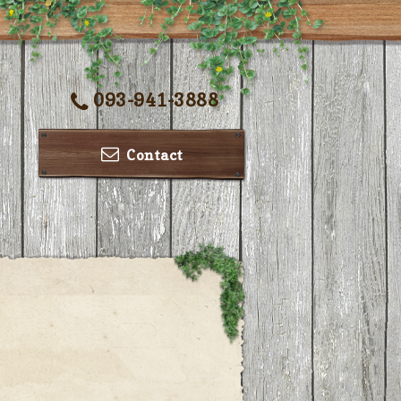
093-941-3888
Contact
ー