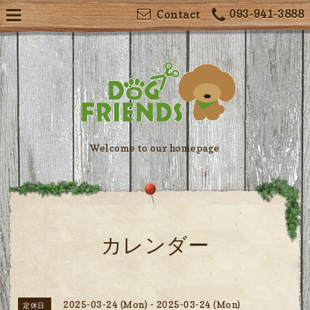
093-941-3888
Contact
Welcome to our homepage
カレンダー
2025-03-24 (Mon) - 2025-03-24 (Mon)
定休日