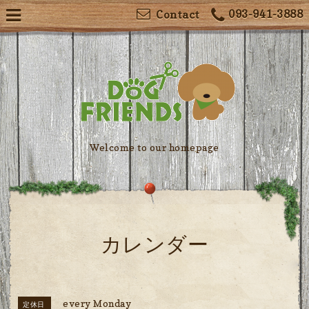
093-941-3888
Contact
Welcome to our homepage
カレンダー
every Monday
定休日