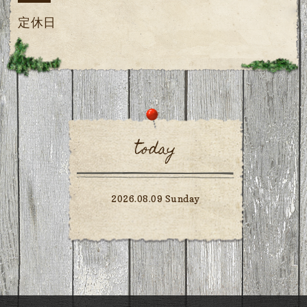
定休日
today
2026.08.09 Sunday