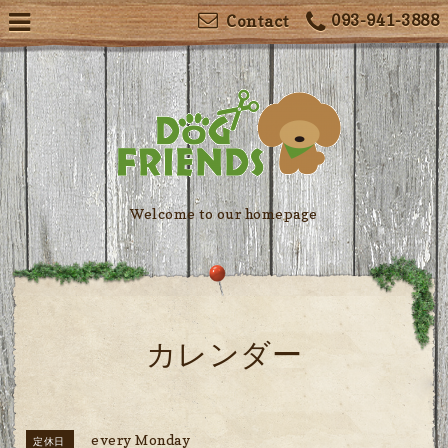
093-941-3888
Contact
Welcome to our homepage
カレンダー
every Monday
定休日