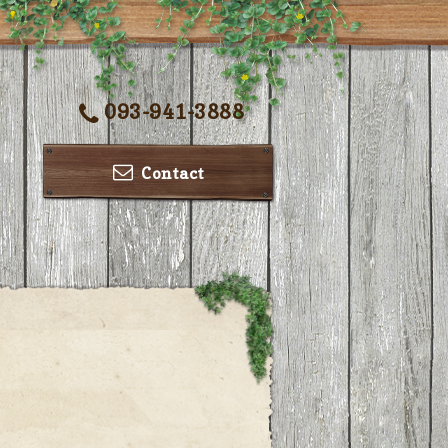
093-941-3888
Contact
ー