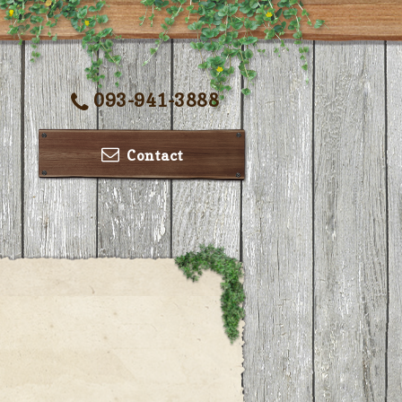
093-941-3888
Contact
ー