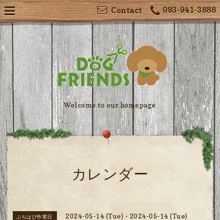
093-941-3888
Contact
Welcome to our homepage
カレンダー
2024-05-14 (Tue) - 2024-05-14 (Tue)
ぷちはぴ作業日