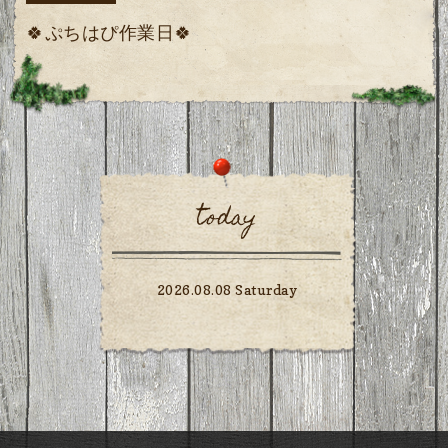
🍀ぷちはぴ作業日🍀
today
2026.08.08 Saturday