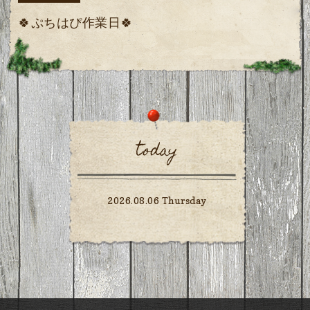
🍀ぷちはぴ作業日🍀
today
2026.08.06 Thursday