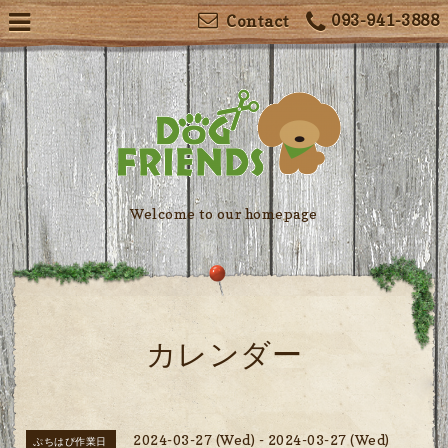
093-941-3888
Contact
Welcome to our homepage
カレンダー
2024-03-27 (Wed) - 2024-03-27 (Wed)
ぷちはぴ作業日