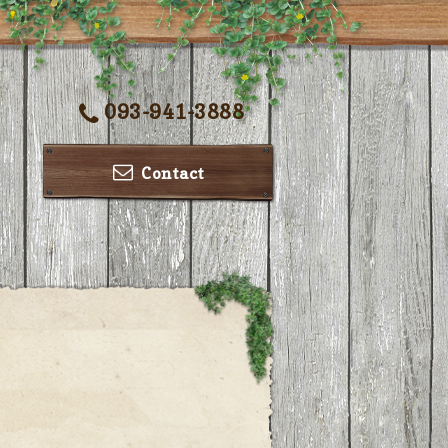
093-941-3888
Contact
ー