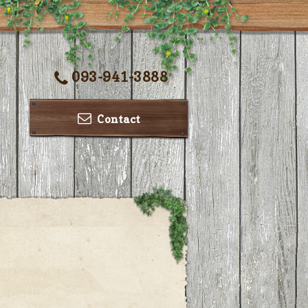
093-941-3888
Contact
ー