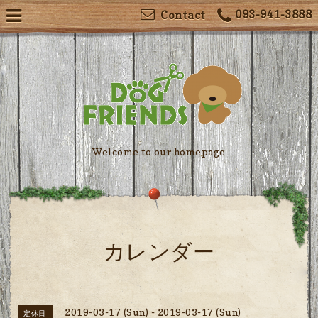
093-941-3888
Contact
Welcome to our homepage
カレンダー
2019-03-17 (Sun) - 2019-03-17 (Sun)
定休日