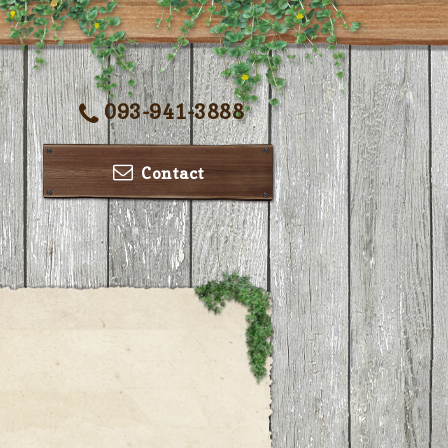
093-941-3888
Contact
ー