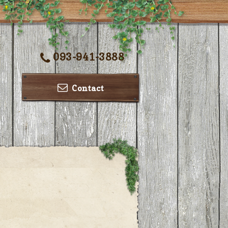
093-941-3888
Contact
ー