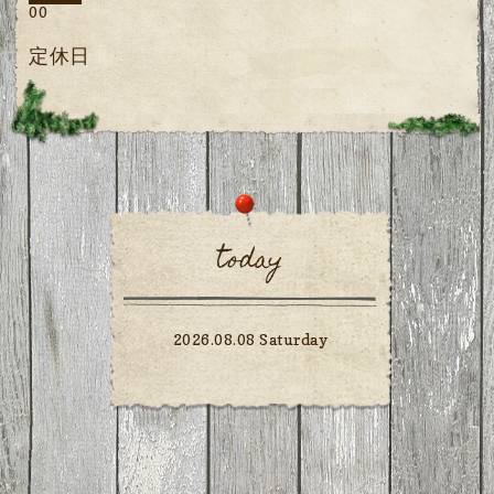
00
定休日
today
2026.08.08 Saturday